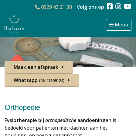
0529 43 21 30
Volg ons op
Menu
Maak een afspraak
Whatsapp
(06-47509124)
Orthopedie
Fysiotherapie bij
orthopedische
aandoeningen
is
bedoeld voor patiënten met klachten aan het
houdings- en bewegingsapparaat.