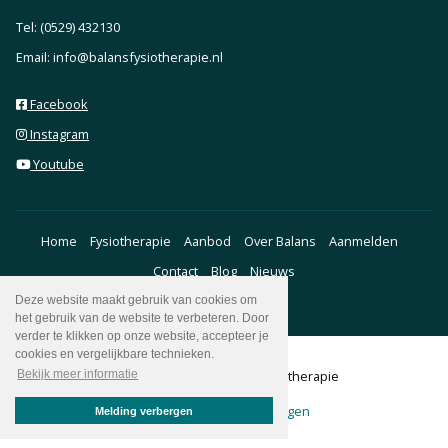
Tel: (0529) 432130
Email: info@balansfysiotherapie.nl
Facebook
Instagram
Youtube
Home
Fysiotherapie
Aanbod
Over Balans
Aanmelden
Contact
Blog
Nieuws
Deze website maakt gebruik van cookies om
het gebruik van de website te verbeteren. Door
verder te klikken op onze website, accepteer je
cookies en vergelijkbare technieken.
Bekijk meer informatie
Copyright © 2026 Balans Fysiotherapie
Privacyverklaring
Inloggen
Melding verbergen